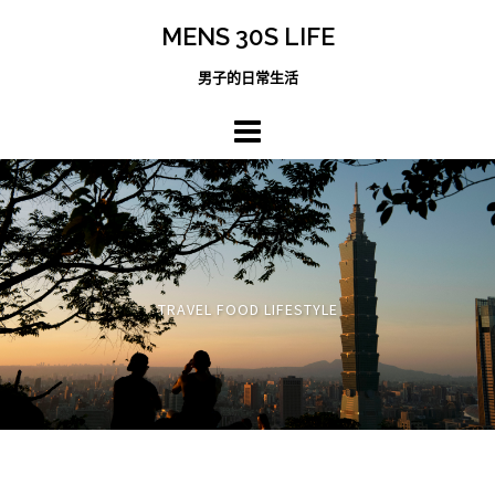
跳
MENS 30S LIFE
至
主
男子的日常生活
內
容
區
TRAVEL FOOD LIFESTYLE