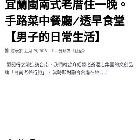
宜蘭閩南式老厝住一晚。
手路菜中餐廳/透早食堂
【男子的日常生活】
發表於
五月 29, 2018
分類為《
住宿
》
還記得之前造訪台南，我們就曾介紹過老爺酒店集團的文創品
牌「台南老爺行旅」， 當時即對融合台南在地 […]