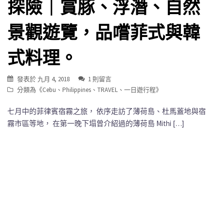
探險｜賞豚、浮潛、自然
景觀遊覽，品嚐菲式與韓
式料理。
發表於
九月 4, 2018
1 則留言
分類為《
Cebu
、
Philippines
、
TRAVEL
、
一日遊行程
》
七月中的菲律賓宿霧之旅， 依序走訪了薄荷島、杜馬蓋地與宿
霧市區等地， 在第一晚下塌曾介紹過的薄荷島 Mithi […]