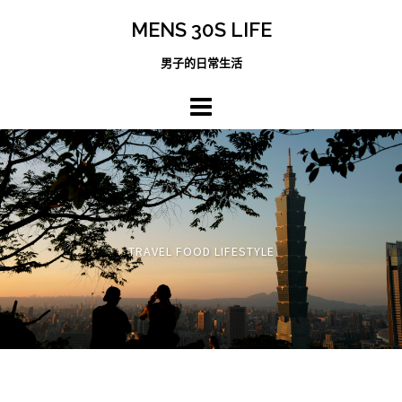
跳
MENS 30S LIFE
至
主
男子的日常生活
內
容
區
TRAVEL FOOD LIFESTYLE