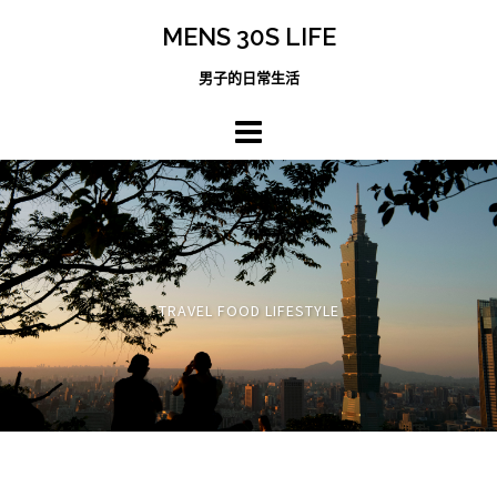
跳
MENS 30S LIFE
至
主
男子的日常生活
內
容
區
TRAVEL FOOD LIFESTYLE