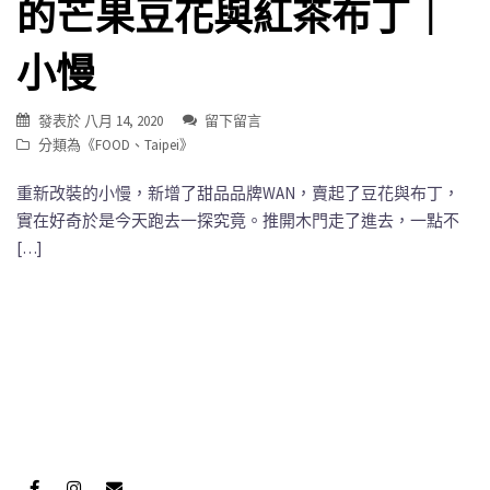
的芒果豆花與紅茶布丁｜
小慢
發表於
八月 14, 2020
留下留言
分類為《
FOOD
、
Taipei
》
重新改裝的小慢，新增了甜品品牌WAN，賣起了豆花與布丁，
實在好奇於是今天跑去一探究竟。推開木門走了進去，一點不
[…]