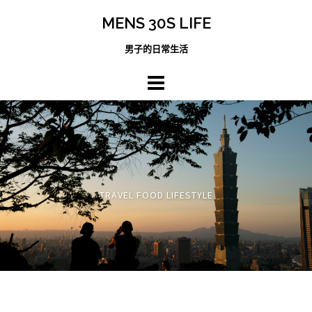
跳
MENS 30S LIFE
至
主
男子的日常生活
內
容
區
TRAVEL FOOD LIFESTYLE