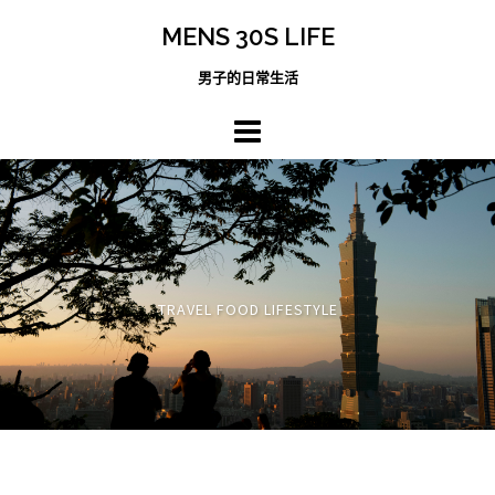
跳
MENS 30S LIFE
至
主
男子的日常生活
內
容
區
TRAVEL FOOD LIFESTYLE