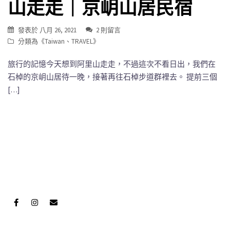
山走走｜京岄山居民宿
發表於
八月 26, 2021
2 則留言
分類為《
Taiwan
、
TRAVEL
》
旅行的記憶今天想到阿里山走走，不過這次不看日出，我們在
石棹的京岄山居待一晚，接著再往石棹步道群裡去。 提前三個
[…]