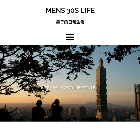
跳
MENS 30S LIFE
至
主
男子的日常生活
內
容
區
TRAVEL FOOD LIFESTYLE