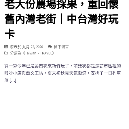
老大份農場採果，重回懷
舊內灣老街｜中台灣好玩
卡
發表於
九月 22, 2020
留下留言
分類為《
Taiwan
、
TRAVEL
》
算一算今年已是第四次來新竹玩了，前幾次都是走訪市區裡的
咖啡小店與藝文工坊，夏末初秋見天氣漸涼，安排了一日列車
旅 […]