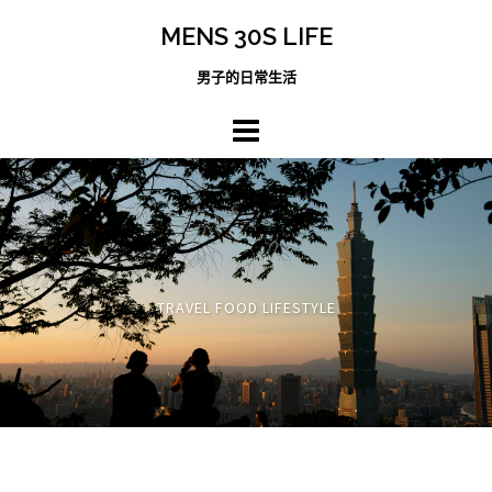
跳
MENS 30S LIFE
至
主
男子的日常生活
內
容
區
TRAVEL FOOD LIFESTYLE