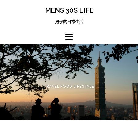
跳
MENS 30S LIFE
至
主
男子的日常生活
內
容
區
TRAVEL FOOD LIFESTYLE