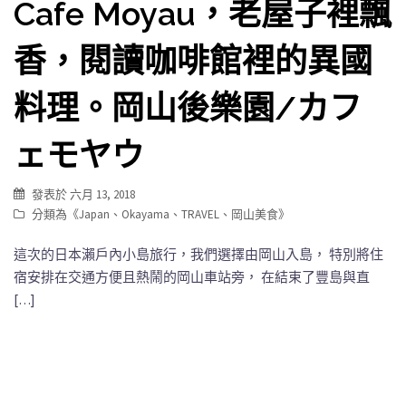
Cafe Moyau，老屋子裡飄
香，閱讀咖啡館裡的異國
料理。岡山後樂園/カフ
ェモヤウ
發表於
六月 13, 2018
分類為《
Japan
、
Okayama
、
TRAVEL
、
岡山美食
》
這次的日本瀨戶內小島旅行，我們選擇由岡山入島， 特別將住
宿安排在交通方便且熱鬧的岡山車站旁， 在結束了豐島與直
[…]