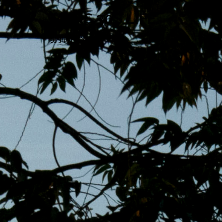
跳
MENS 30S LIFE
至
主
男子的日常生活
內
容
區