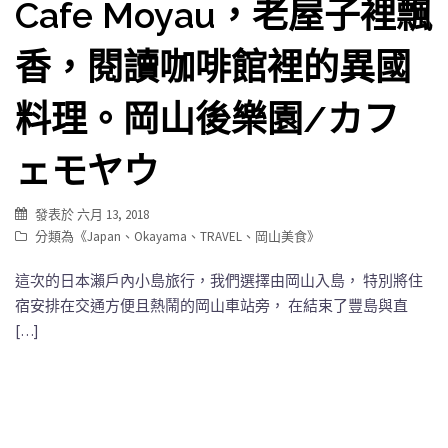
Cafe Moyau，老屋子裡飄
香，閱讀咖啡館裡的異國
料理。岡山後樂園/カフ
ェモヤウ
發表於
六月 13, 2018
分類為《
Japan
、
Okayama
、
TRAVEL
、
岡山美食
》
這次的日本瀨戶內小島旅行，我們選擇由岡山入島， 特別將住
宿安排在交通方便且熱鬧的岡山車站旁， 在結束了豐島與直
[…]