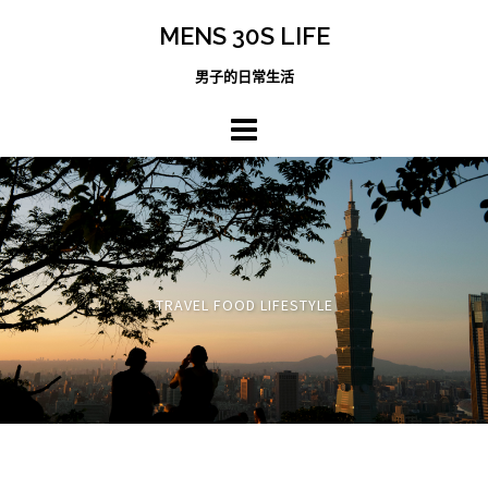
跳
MENS 30S LIFE
至
主
男子的日常生活
內
容
區
TRAVEL FOOD LIFESTYLE