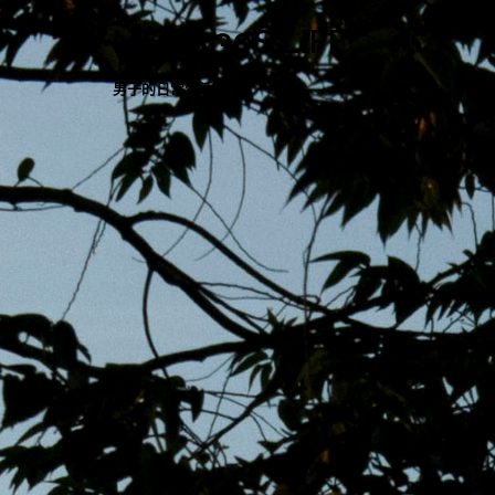
跳
MENS 30S LIFE
至
主
男子的日常生活
內
容
區