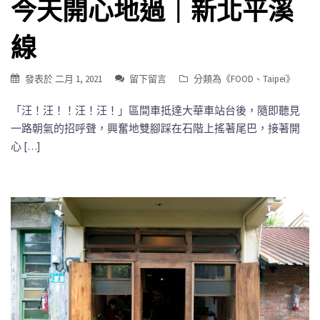
今天開心地過｜新北平溪
線
發表於
二月 1, 2021
留下留言
分類為《
FOOD
、
Taipei
》
「汪！汪！！汪！汪！」區間車抵達大華車站台後，隨即聽見
一路朝氣的招呼聲，興奮地雙腳踩在石階上搖著尾巴，接著開
心 […]