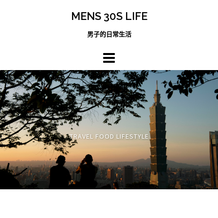
跳
MENS 30S LIFE
至
主
男子的日常生活
內
容
區
TRAVEL FOOD LIFESTYLE