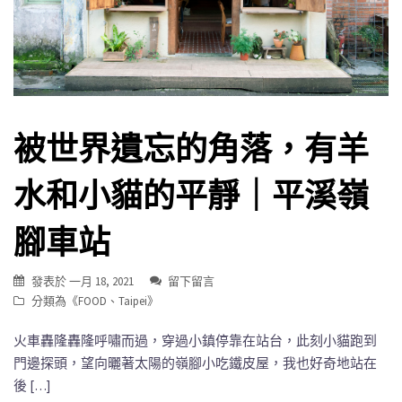
被世界遺忘的角落，有羊
水和小貓的平靜｜平溪嶺
腳車站
發表於
一月 18, 2021
留下留言
分類為《
FOOD
、
Taipei
》
火車轟隆轟隆呼嘯而過，穿過小鎮停靠在站台，此刻小貓跑到
門邊探頭，望向曬著太陽的嶺腳小吃鐵皮屋，我也好奇地站在
後 […]