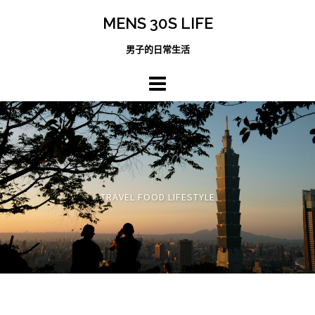
跳
MENS 30S LIFE
至
主
男子的日常生活
內
容
區
TRAVEL FOOD LIFESTYLE