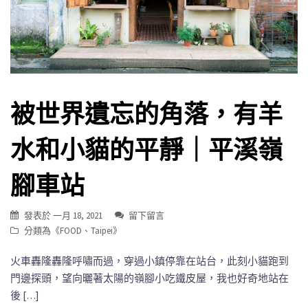
被世界遺忘的角落，有羊
水和小貓的平靜｜平溪嶺
腳車站
發表於
一月 18, 2021
留下留言
分類為《
FOOD
、
Taipei
》
火車轟隆轟隆呼嘯而過，穿過小鎮停靠在站台，此刻小貓跑到
門邊探頭，望向曬著太陽的嶺腳小吃鐵皮屋，我也好奇地站在
後 […]