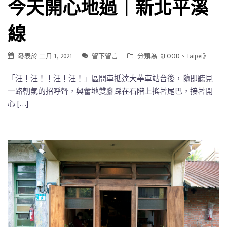
今天開心地過｜新北平溪
線
發表於
二月 1, 2021
留下留言
分類為《
FOOD
、
Taipei
》
「汪！汪！！汪！汪！」區間車抵達大華車站台後，隨即聽見
一路朝氣的招呼聲，興奮地雙腳踩在石階上搖著尾巴，接著開
心 […]