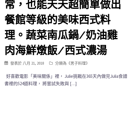
常，也能天天超簡單做出
餐館等級的美味西式料
理。蔬菜南瓜鍋/奶油雞
肉海鮮燉飯/西式濃湯
發表於
八月 21, 2018
分類為《
男子料理
》
好喜歡電影「美味關係」裡， Julie挑戰在365天內做完Julia食譜
書裡的524道料理， 將嘗試失敗與 […]