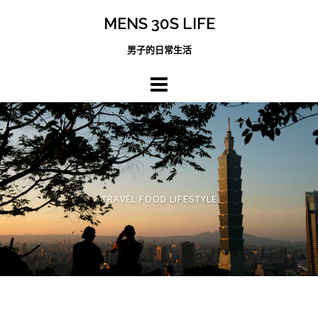
跳
MENS 30S LIFE
至
主
男子的日常生活
內
容
區
TRAVEL FOOD LIFESTYLE