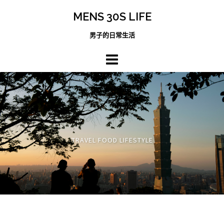
跳
MENS 30S LIFE
至
主
男子的日常生活
內
容
區
TRAVEL FOOD LIFESTYLE