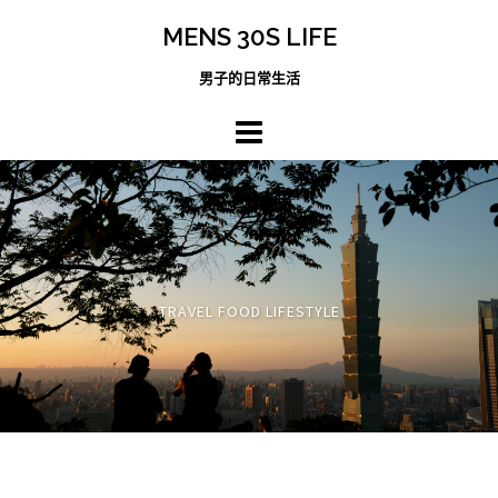
跳
MENS 30S LIFE
至
主
男子的日常生活
內
容
區
TRAVEL FOOD LIFESTYLE