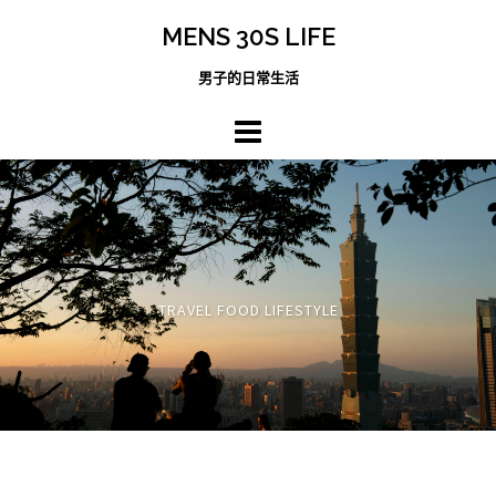
跳
MENS 30S LIFE
至
主
男子的日常生活
內
容
區
TRAVEL FOOD LIFESTYLE