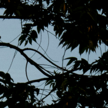
跳
MENS 30S LIFE
至
主
男子的日常生活
內
容
區