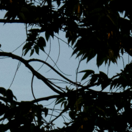
跳
MENS 30S LIFE
至
主
男子的日常生活
內
容
區