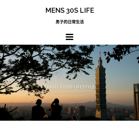
跳
MENS 30S LIFE
至
主
男子的日常生活
內
容
區
TRAVEL FOOD LIFESTYLE