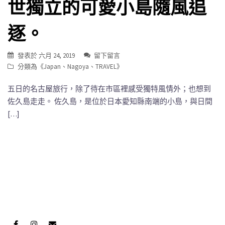
世獨立的可愛小島隨風追
逐。
發表於
六月 24, 2019
留下留言
分類為《
Japan
、
Nagoya
、
TRAVEL
》
五日的名古屋旅行，除了待在市區裡感受獨特風情外；也想到
佐久島走走。 佐久島，是位於日本愛知縣南端的小島，與日間
[…]