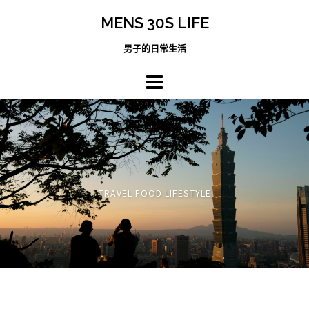
跳
MENS 30S LIFE
至
主
男子的日常生活
內
容
區
TRAVEL FOOD LIFESTYLE