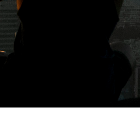
標籤: 手機HD高階廣角鏡頭