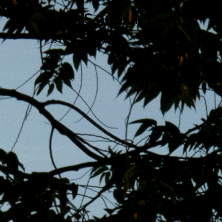
跳
MENS 30S LIFE
至
主
男子的日常生活
內
容
區