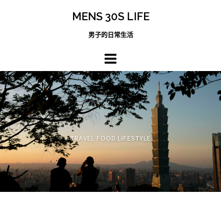
跳
MENS 30S LIFE
至
主
男子的日常生活
內
容
區
TRAVEL FOOD LIFESTYLE