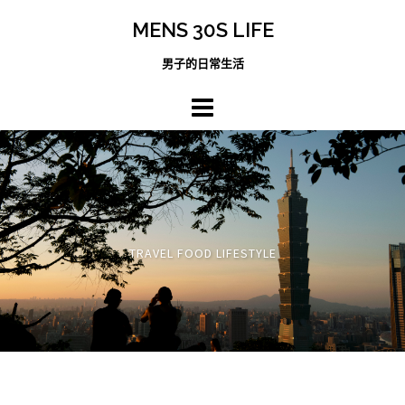
跳
MENS 30S LIFE
至
主
男子的日常生活
內
容
區
TRAVEL FOOD LIFESTYLE