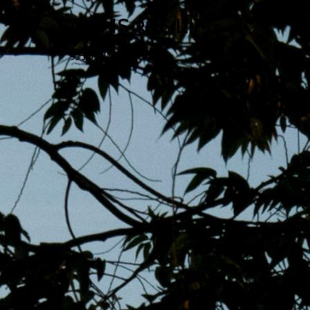
跳
MENS 30S LIFE
至
主
男子的日常生活
內
容
區