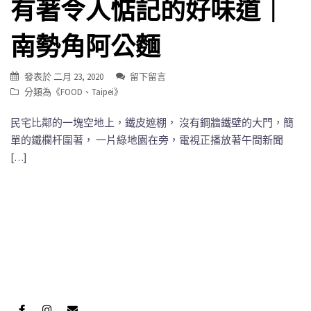
有著令人惦記的好味道｜
南勢角阿公麵
發表於
二月 23, 2020
留下留言
分類為《
FOOD
、
Taipei
》
民宅比鄰的一塊空地上，鐵皮遮棚， 沒有鋼牆鐵壁的大門，簡
單的鐵欄杆圍著， 一片綠地園在旁，電視正播放著午間新聞
[…]