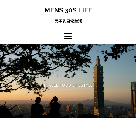
跳
MENS 30S LIFE
至
主
男子的日常生活
內
容
區
TRAVEL FOOD LIFESTYLE