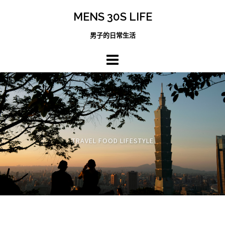
跳
MENS 30S LIFE
至
主
男子的日常生活
內
容
區
TRAVEL FOOD LIFESTYLE