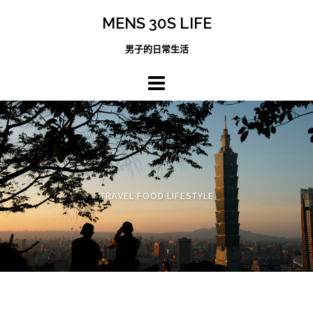
跳
MENS 30S LIFE
至
主
男子的日常生活
內
容
區
TRAVEL FOOD LIFESTYLE