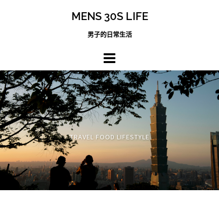
跳
MENS 30S LIFE
至
主
男子的日常生活
內
容
區
TRAVEL FOOD LIFESTYLE