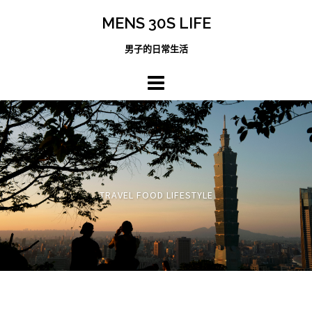
跳
MENS 30S LIFE
至
主
男子的日常生活
內
容
區
TRAVEL FOOD LIFESTYLE