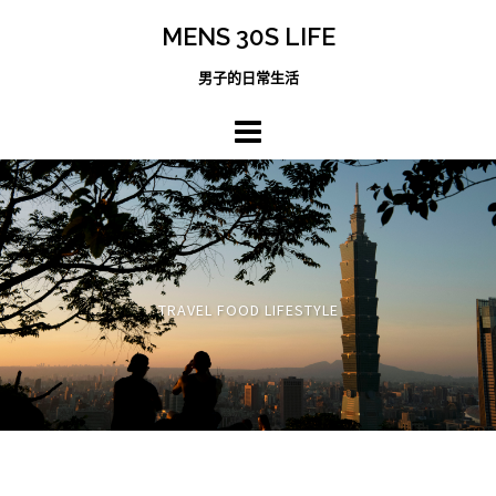
跳
MENS 30S LIFE
至
主
男子的日常生活
內
容
區
TRAVEL FOOD LIFESTYLE