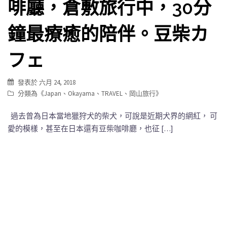
啡廳，倉敷旅行中，30分
鐘最療癒的陪伴。豆柴カ
フェ
發表於
六月 24, 2018
分類為《
Japan
、
Okayama
、
TRAVEL
、
岡山旅行
》
過去曾為日本當地獵狩犬的柴犬，可說是近期犬界的網紅， 可
愛的模樣，甚至在日本還有豆柴咖啡廳，也征 […]