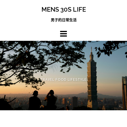
跳
MENS 30S LIFE
至
主
男子的日常生活
內
容
區
TRAVEL FOOD LIFESTYLE