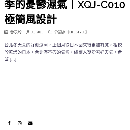
季的憂鬱濕氣｜XQJ-C010
極簡風設計
發表於
一月 30, 2019
分類為《
LIFESTYLE
》
台北冬天真的好潮濕阿，上個月從日本回來後更加有感，相較
於乾燥的日本，台北溼答答的氣候，總讓人期盼著好天氣，希
望 […]