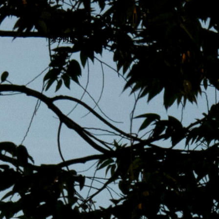
跳
MENS 30S LIFE
至
主
男子的日常生活
內
容
區