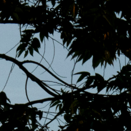
跳
MENS 30S LIFE
至
主
男子的日常生活
內
容
區