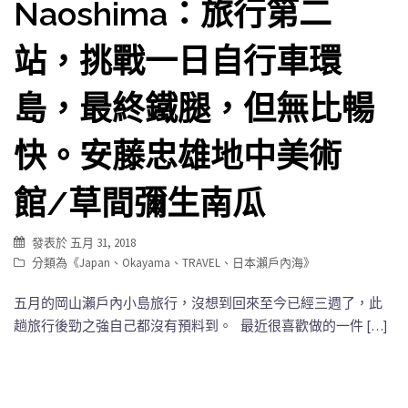
Naoshima：旅行第二
站，挑戰一日自行車環
島，最終鐵腿，但無比暢
快。安藤忠雄地中美術
館/草間彌生南瓜
發表於
五月 31, 2018
分類為《
Japan
、
Okayama
、
TRAVEL
、
日本瀨戶內海
》
五月的岡山瀨戶內小島旅行，沒想到回來至今已經三週了，此
趟旅行後勁之強自己都沒有預料到。 最近很喜歡做的一件 […]