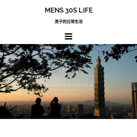
跳
MENS 30S LIFE
至
主
男子的日常生活
內
容
區
TRAVEL FOOD LIFESTYLE