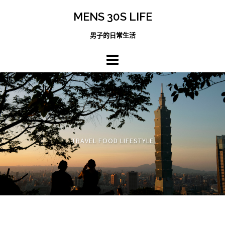
跳
MENS 30S LIFE
至
主
男子的日常生活
內
容
區
TRAVEL FOOD LIFESTYLE