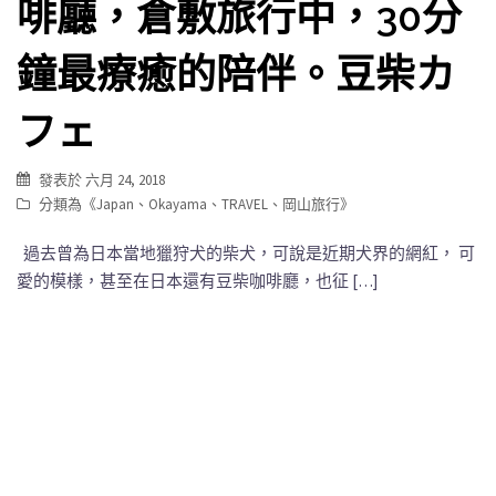
啡廳，倉敷旅行中，30分
鐘最療癒的陪伴。豆柴カ
フェ
發表於
六月 24, 2018
分類為《
Japan
、
Okayama
、
TRAVEL
、
岡山旅行
》
過去曾為日本當地獵狩犬的柴犬，可說是近期犬界的網紅， 可
愛的模樣，甚至在日本還有豆柴咖啡廳，也征 […]