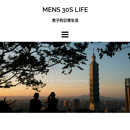
跳
MENS 30S LIFE
至
主
男子的日常生活
內
容
區
TRAVEL FOOD LIFESTYLE