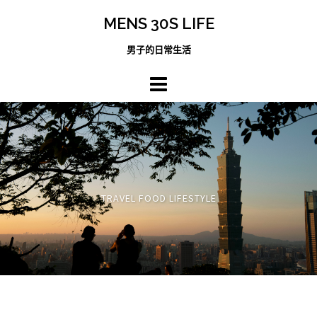
跳
MENS 30S LIFE
至
主
男子的日常生活
內
容
區
TRAVEL FOOD LIFESTYLE