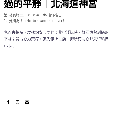
過的平靜｜北海道神宮
發表於
二月 21, 2020
留下留言
分類為《
Hokkaido
、
Japan
、
TRAVEL
》
覺得害怕時，就找點安心陪伴；覺得浮燥時，就回憶曾到過的
平靜；覺得心力交瘁，就先停止往前，把所有關心都先留給自
己 […]