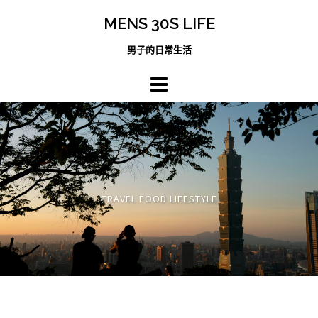
跳
MENS 30S LIFE
至
主
男子的日常生活
內
容
區
TRAVEL FOOD LIFESTYLE