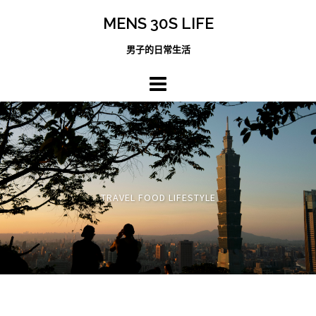
跳
MENS 30S LIFE
至
主
男子的日常生活
內
容
區
TRAVEL FOOD LIFESTYLE