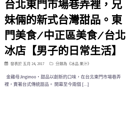
台北東門市場巷弄裡，兄
妹倆的新式台灣甜品。東
門美食/中正區美食/台北
冰店【男子的日常生活】
發表於
五月 24, 2017
分類為《
冰品 果汁
》
金雞母Jingimoo・甜品以創新的口味，在台北東門市場巷弄
裡，賣著台式傳統甜品。 開幕至今兩個 […]