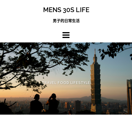
跳
MENS 30S LIFE
至
主
男子的日常生活
內
容
區
TRAVEL FOOD LIFESTYLE