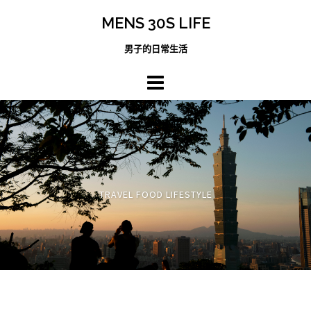
跳
MENS 30S LIFE
至
主
男子的日常生活
內
容
區
TRAVEL FOOD LIFESTYLE