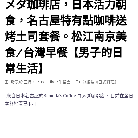
メダ珈琲店，日本活力朝
食，名古屋特有點咖啡送
烤土司套餐。松江南京美
食/台灣早餐【男子的日
常生活】
發表於
三月 6, 2018
2 則留言
分類為《
日式料理
》
來自日本名古屋的Komeda’s Coffee コメダ珈琲店， 目前在全日
本各地區已 […]