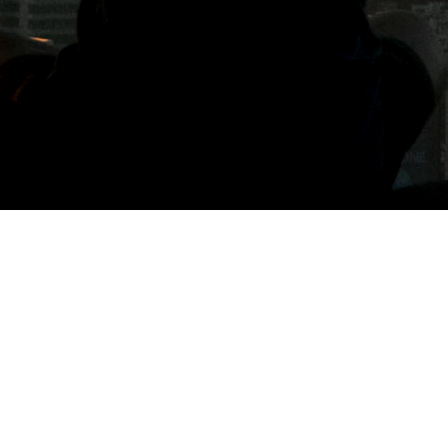
標籤: 桃園燊咖啡