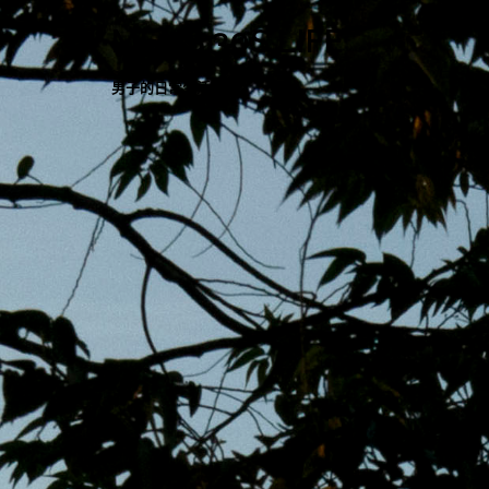
跳
MENS 30S LIFE
至
主
男子的日常生活
內
容
區