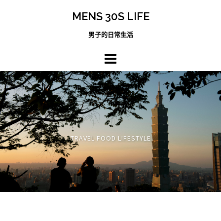
跳
MENS 30S LIFE
至
主
男子的日常生活
內
容
區
TRAVEL FOOD LIFESTYLE