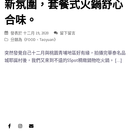
新氛圍，套餐式火鍋舒心
合味。
發表於
十二月 19, 2020
留下留言
分類為《
FOOD
、
Taoyuan
》
突然發覺自己十二月與桃園青埔地區好有緣，拍攝完華泰名品
城耶誕村後，我們又來到不遠的55pot精緻鍋物吃火鍋。 […]