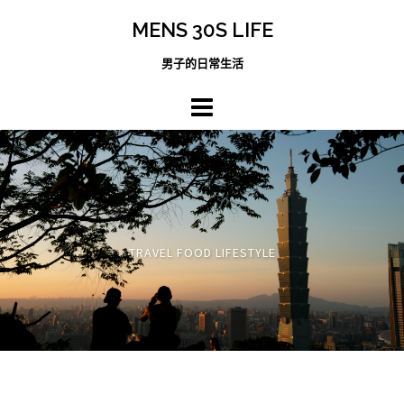
跳
MENS 30S LIFE
至
主
男子的日常生活
內
容
區
TRAVEL FOOD LIFESTYLE