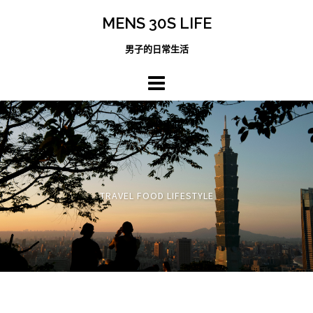
跳
MENS 30S LIFE
至
主
男子的日常生活
內
容
區
TRAVEL FOOD LIFESTYLE