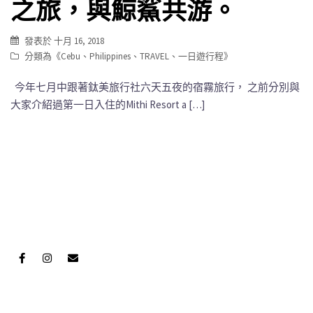
之旅，與鯨鯊共游。
發表於
十月 16, 2018
分類為《
Cebu
、
Philippines
、
TRAVEL
、
一日遊行程
》
今年七月中跟著鈦美旅行社六天五夜的宿霧旅行， 之前分別與
大家介紹過第一日入住的Mithi Resort a […]