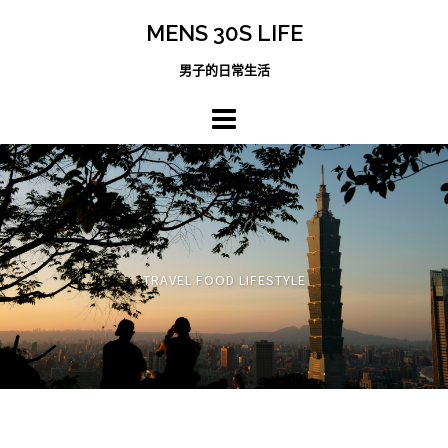
跳
MENS 30S LIFE
至
主
男子的日常生活
內
容
區
TRAVEL FOOD LIFESTYLE