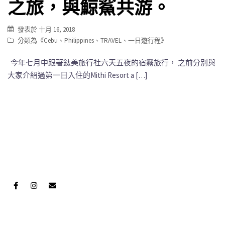
之旅，與鯨鯊共游。
發表於
十月 16, 2018
分類為《
Cebu
、
Philippines
、
TRAVEL
、
一日遊行程
》
今年七月中跟著鈦美旅行社六天五夜的宿霧旅行， 之前分別與
大家介紹過第一日入住的Mithi Resort a […]