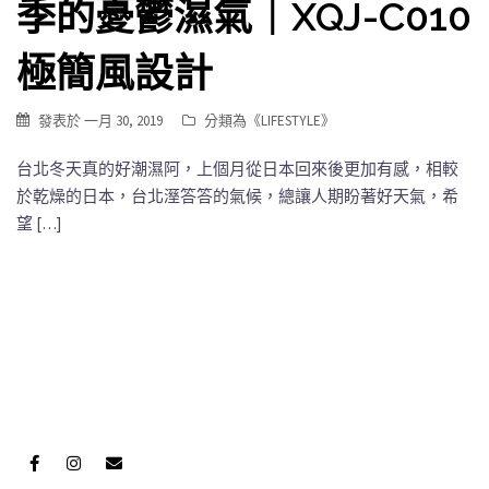
季的憂鬱濕氣｜XQJ-C010
極簡風設計
發表於
一月 30, 2019
分類為《
LIFESTYLE
》
台北冬天真的好潮濕阿，上個月從日本回來後更加有感，相較
於乾燥的日本，台北溼答答的氣候，總讓人期盼著好天氣，希
望 […]