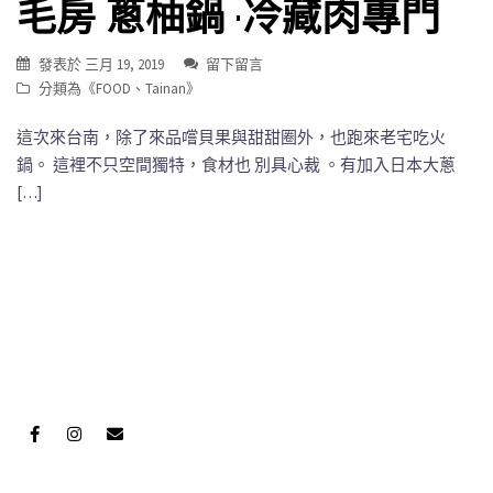
毛房 蔥柚鍋 ·冷藏肉專門
發表於
三月 19, 2019
留下留言
分類為《
FOOD
、
Tainan
》
這次來台南，除了來品嚐貝果與甜甜圈外，也跑來老宅吃火
鍋。 這裡不只空間獨特，食材也 別具心裁 。有加入日本大蔥
[…]