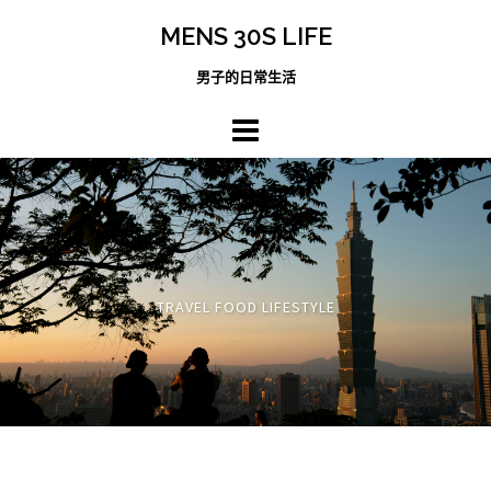
跳
MENS 30S LIFE
至
主
男子的日常生活
內
容
區
TRAVEL FOOD LIFESTYLE