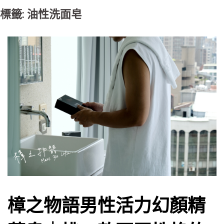
標籤: 油性洗面皂
樟之物語男性活力幻顏精