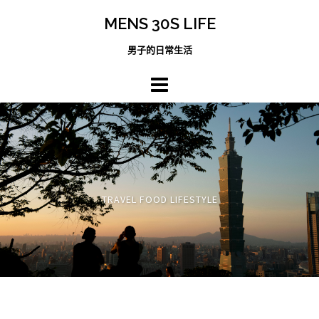
跳
MENS 30S LIFE
至
主
男子的日常生活
內
容
區
TRAVEL FOOD LIFESTYLE